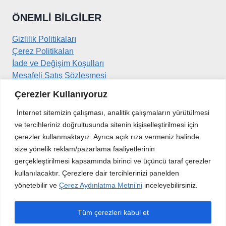
ÖNEMLI BILGILER
Gizlilik Politikaları
Çerez Politikaları
İade ve Değişim Koşulları
Mesafeli Satış Sözleşmesi
Çerezler Kullanıyoruz
İLETIŞIM
İnternet sitemizin çalışması, analitik çalışmaların yürütülmesi
ve tercihleriniz doğrultusunda sitenin kişiselleştirilmesi için
Kirazlıdere Mahallesi
çerezler kullanmaktayız. Ayrıca açık rıza vermeniz halinde
Sancak Sokak No:30/1
size yönelik reklam/pazarlama faaliyetlerinin
Çekmeköy / istanbul
gerçekleştirilmesi kapsamında birinci ve üçüncü taraf çerezler
kullanılacaktır. Çerezlere dair tercihlerinizi panelden
info@hepsimekanik.com
yönetebilir ve
Çerez Aydınlatma Metni’ni
inceleyebilirsiniz.
+90 216 312 44 72
Tüm çerezleri kabul et