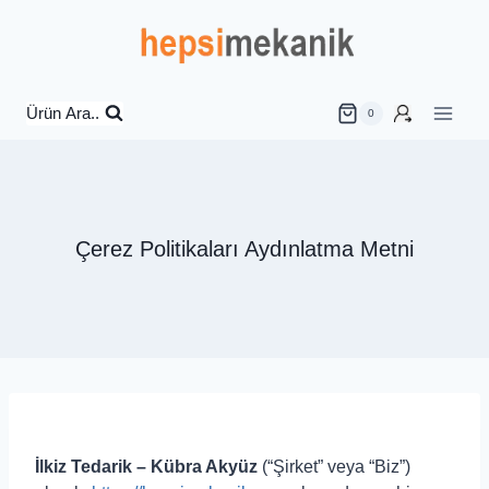
İçeriğe
geç
Ürün Ara..
0
Çerez Politikaları Aydınlatma Metni
İlkiz Tedarik – Kübra Akyüz
(“Şirket” veya “Biz”)