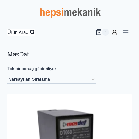
İçeriğe
geç
Ürün Ara..
0
MasDaf
Tek bir sonuç gösteriliyor