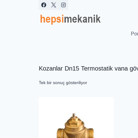
İçeriğe
geç
Po
Kozanlar Dn15 Termostatik vana gö
Tek bir sonuç gösteriliyor