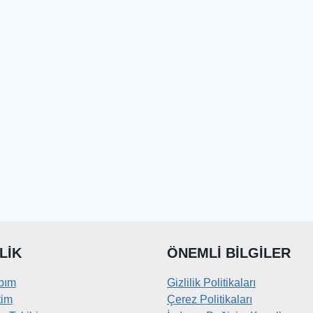
LIK
ÖNEMLI BILGILER
bım
Gizlilik Politikaları
tim
Çerez Politikaları