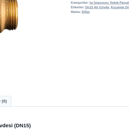
Vana
Kategoriler:
Isı İstasyonu Yedek Parçal
Etiketler:
Dn15 Alt Gövde
,
Kozanlar Dn
Alt
Marka:
Diğer
Gövdesi
Dn15
Dış
Dişli
adet
 (0)
övdesi (DN15)