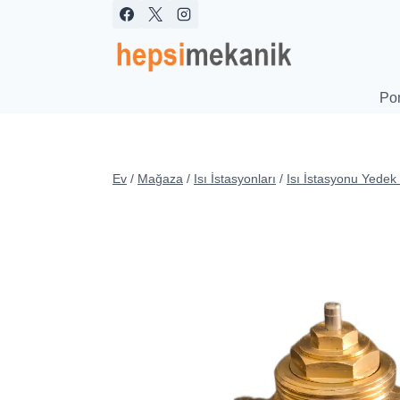
İçeriğe
geç
Po
Ev
/
Mağaza
/
Isı İstasyonları
/
Isı İstasyonu Yedek 