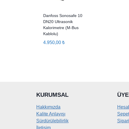
Danfoss Sonosafe 10
DN20 Ultrasonik
Kalorimetre (M-Bus
Kablolu)
4.950,00
₺
KURUMSAL
ÜYE
Hakkımızda
Hesa
Kalite Anlayışı
Sepe
Sürdürülebilirlik
Sipari
İletişim