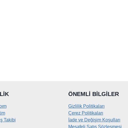
LIK
ÖNEMLI BILGILER
bım
Gizlilik Politikaları
tim
Çerez Politikaları
ş Takibi
İade ve Değişim Koşulları
Mesafeli Satış Sözleşmesi