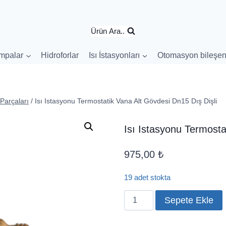
Ürün Ara..
mpalar
Hidroforlar
Isı İstasyonları
Otomasyon bileşen
Parçaları
/
Isı Istasyonu Termostatik Vana Alt Gövdesi Dn15 Dış Dişli
Isı Istasyonu Termosta
975,00
₺
19 adet stokta
Isı
Sepete Ekle
Istasyonu
Termostatik