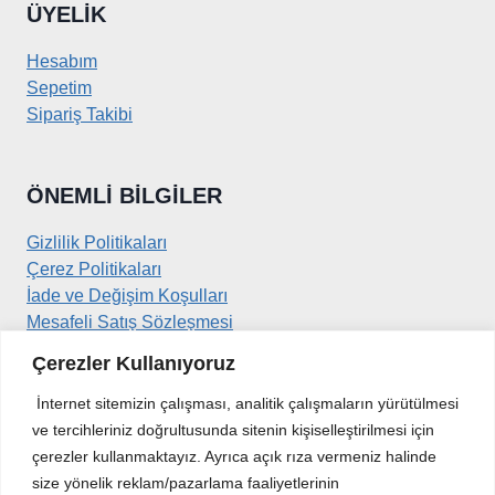
ÜYELIK
Hesabım
Sepetim
Sipariş Takibi
ÖNEMLI BILGILER
Gizlilik Politikaları
Çerez Politikaları
İade ve Değişim Koşulları
Mesafeli Satış Sözleşmesi
Çerezler Kullanıyoruz
İLETIŞIM
İnternet sitemizin çalışması, analitik çalışmaların yürütülmesi
ve tercihleriniz doğrultusunda sitenin kişiselleştirilmesi için
Kirazlıdere Mahallesi
çerezler kullanmaktayız. Ayrıca açık rıza vermeniz halinde
Sancak Sokak No:30/1
size yönelik reklam/pazarlama faaliyetlerinin