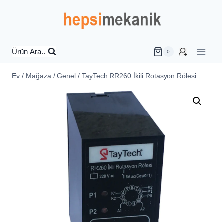
İçeriğe
geç
Ürün Ara..
0
Ev
/
Mağaza
/
Genel
/
TayTech RR260 İkili Rotasyon Rölesi