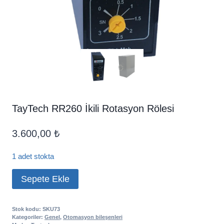
TayTech RR260 İkili Rotasyon Rölesi
3.600,00
₺
1 adet stokta
TayTech
Sepete Ekle
RR260
İkili
Rotasyon
Stok kodu:
SKU73
Kategoriler:
Genel
,
Otomasyon bileşenleri
Rölesi